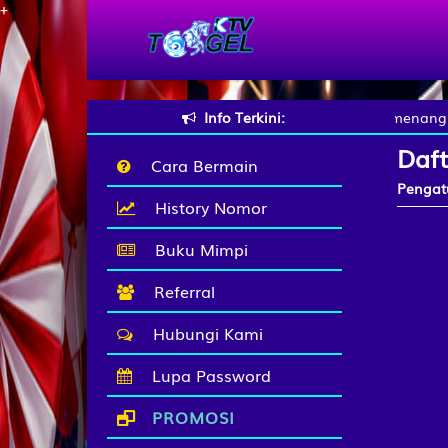
+
TVTOGEL link situs SLOT gacor hari ini gampang menang terperca
Info Terkini:
Daft
Cara Bermain
Pengat
History Nomor
Buku Mimpi
Referral
Hubungi Kami
Lupa Password
PROMOSI