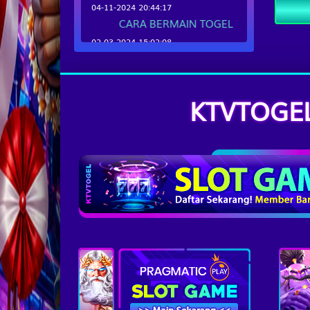
04-11-2024 20:44:17
CARA BERMAIN TOGEL
02-03-2024 15:02:08
KTVTOGEL 