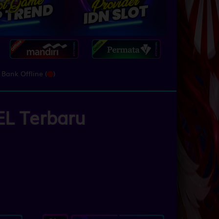
/
Bank Offline (
)
EL Terbaru