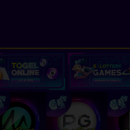
SARAN DAN KELUARAN TOGEL