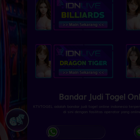
Bandar Judi Togel On
KTVTOGEL adalah bandar judi togel online indonesia terper
di sini dengan fasilitas operator yang o