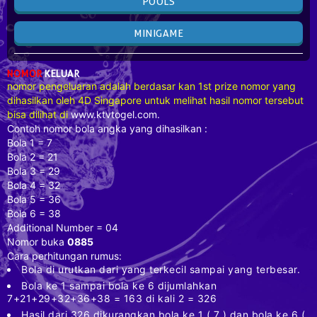
POOLS
MINIGAME
NOMOR
KELUAR
nomor pengeluaran adalah berdasar kan 1st prize nomor yang
dihasilkan oleh 4D Singapore untuk melihat hasil nomor tersebut
bisa dilihat di
www.ktvtogel.com
.
Contoh nomor bola angka yang dihasilkan :
Bola 1 = 7
Bola 2 = 21
Bola 3 = 29
Bola 4 = 32
Bola 5 = 36
Bola 6 = 38
Additional Number = 04
Nomor buka
0885
Cara perhitungan rumus:
Bola di urutkan dari yang terkecil sampai yang terbesar.
Bola ke 1 sampai bola ke 6 dijumlahkan
7+21+29+32+36+38 = 163 di kali 2 = 326
Hasil dari 326 dikurangkan bola ke 1 ( 7 ) dan bola ke 6 (