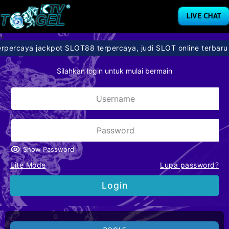
LIVE CHAT
+
rpercaya jackpot SLOT88 terpercaya, judi SLOT online terbaru
Silahkan login untuk mulai bermain
Show Password
Lite Mode
Lupa password?
Login